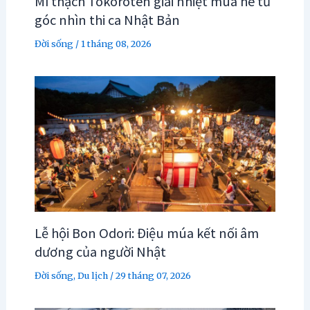
Mì thạch Tokoroten giải nhiệt mùa hè từ
góc nhìn thi ca Nhật Bản
Đời sống
/
1 tháng 08, 2026
Lễ hội Bon Odori: Điệu múa kết nối âm
dương của người Nhật
Đời sống
,
Du lịch
/
29 tháng 07, 2026