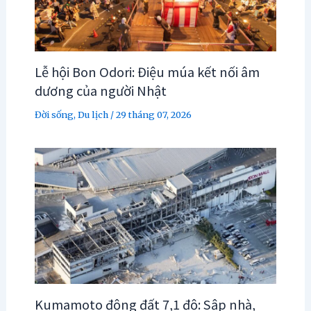
Lễ hội Bon Odori: Điệu múa kết nối âm
dương của người Nhật
Đời sống
,
Du lịch
/
29 tháng 07, 2026
Kumamoto động đất 7,1 độ: Sập nhà,