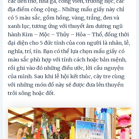
các đền thờ, nhà ga, công viên, trường học, các
địa điểm công cộng… Những mẩu giấy này chỉ
có 5 màu sắc, gồm hồng, vàng, trắng, đen và
xanh lục, tương ứng với thuyết âm dương ngũ
hành Kim – Mộc – Thủy – Hỏa – Thổ, đồng thời
đại diện cho 5 đức tính của con người là nhân, lễ,
nghĩa, trí, tín. Bạn có thể lựa chọn mẩu giấy có
màu sắc phù hợp với tính cách hoặc bản mệnh,
rồi ghi vào đó những điều ước, lời cầu nguyện
của mình. Sau khi lễ hội kết thúc, cây tre cùng
với những món đồ này sẽ được đưa lên thuyền
trôi sông hoặc đốt.