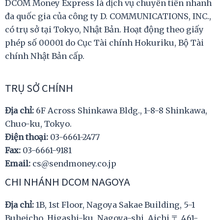
DCOM Money Express là dịch vụ chuyển tiền nhanh
đa quốc gia của công ty D. COMMUNICATIONS, INC.,
có trụ sở tại Tokyo, Nhật Bản. Hoạt động theo giấy
phép số 00001 do Cục Tài chính Hokuriku, Bộ Tài
chính Nhật Bản cấp.
TRỤ SỞ CHÍNH
Địa chỉ:
6F Across Shinkawa Bldg., 1-8-8 Shinkawa,
Chuo-ku, Tokyo.
Điện thoại:
03-6661-2477
Fax:
03-6661-9181
Email:
cs@sendmoney.co.jp
CHI NHÁNH DCOM NAGOYA
Địa chỉ:
1B, 1st Floor, Nagoya Sakae Building, 5-1
Buheicho, Higashi-ku, Nagoya-shi, Aichi 〒 461-