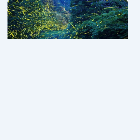
Tận hưởng vẻ đẹp cổ tích giữa mùa hè
tại lễ hội đom đóm Setagaya
6 Tháng 07, 2026