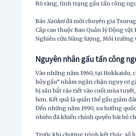
Rõ ràng, tình trạng gấu tấn công ng
Báo
Sankei
đã mời chuyên gia Tsuruga
Cấp cao thuộc Ban Quản lý Động vật 
Nghiên cứu Năng lượng, Môi trường v
Nguyên nhân gấu tấn công ng
Vào những năm 1960, tại Hokkaido, c
hủy gấu” nhằm ngăn chặn nguy cơ gấu
bị săn bắt ráo riết vào cuối mùa tuy
hơn. Kết quả là quần thể gấu giảm đá
Đến những năm 1990, xu hướng quốc t
nhiên đã khiến chính quyền bãi bỏ c
Trước khi chương trình kết thúc, số 