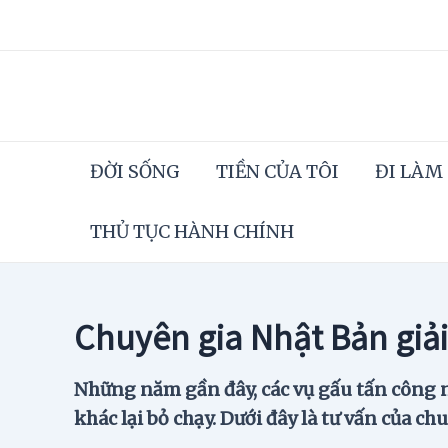
Skip
to
content
ĐỜI SỐNG
TIỀN CỦA TÔI
ĐI LÀM
THỦ TỤC HÀNH CHÍNH
Chuyên gia Nhật Bản giải
Những năm gần đây, các vụ gấu tấn công ng
khác lại bỏ chạy. Dưới đây là tư vấn của c