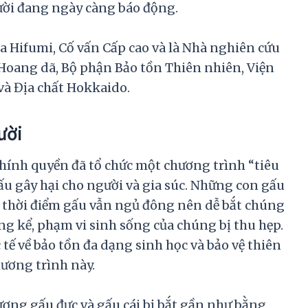
ười đang ngày càng báo động.
 Hifumi, Cố vấn Cấp cao và là Nhà nghiên cứu
Hoang dã, Bộ phận Bảo tồn Thiên nhiên, Viện
à Địa chất Hokkaido.
ười
hính quyền đã tổ chức một chương trình “tiêu
 gây hại cho người và gia súc. Những con gấu
ết, thời điểm gấu vẫn ngủ đông nên dễ bắt chúng
ng kể, phạm vi sinh sống của chúng bị thu hẹp.
ế về bảo tồn đa dạng sinh học và bảo vệ thiên
hương trình này.
lượng gấu đực và gấu cái bị bắt gần như bằng