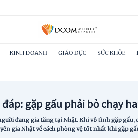
KINH DOANH
GIÁO DỤC
SỨC KHỎE
 đáp: gặp gấu phải bỏ chạy ha
ười đang gia tăng tại Nhật. Khi vô tình gặp gấu, 
huyên gia Nhật về cách phòng vệ tốt nhất khi gặp gấ