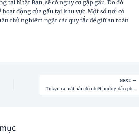
ừng tại Nhật Bản, sẽ có nguy cơ gặp gấu. Do đó
về hoạt động của gấu tại khu vực. Một số nơi có
uân thủ nghiêm ngặt các quy tắc để giữ an toàn
NEXT
Tokyo ra mắt bản đồ nhiệt hướng dẫn phòng chống say nắng
 mục