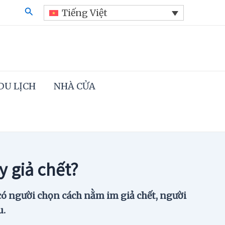
Search
Tiếng Việt
DU LỊCH
NHÀ CỬA
y giả chết?
có người chọn cách nằm im giả chết, người
u.