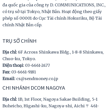
đa quốc gia của công ty D. COMMUNICATIONS, INC.,
có trụ sở tại Tokyo, Nhật Bản. Hoạt động theo giấy
phép số 00001 do Cục Tài chính Hokuriku, Bộ Tài
chính Nhật Bản cấp.
TRỤ SỞ CHÍNH
Địa chỉ:
6F Across Shinkawa Bldg., 1-8-8 Shinkawa,
Chuo-ku, Tokyo.
Điện thoại:
03-6661-2477
Fax:
03-6661-9181
Email:
cs@sendmoney.co.jp
CHI NHÁNH DCOM NAGOYA
Địa chỉ:
1B, 1st Floor, Nagoya Sakae Building, 5-1
Buheicho, Higashi-ku, Nagoya-shi, Aichi 〒 461-