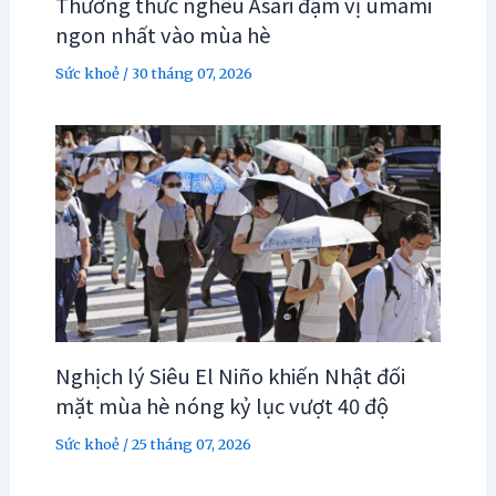
Thưởng thức nghêu Asari đậm vị umami
ngon nhất vào mùa hè
Sức khoẻ
/
30 tháng 07, 2026
Nghịch lý Siêu El Niño khiến Nhật đối
mặt mùa hè nóng kỷ lục vượt 40 độ
Sức khoẻ
/
25 tháng 07, 2026