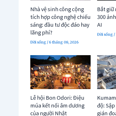
Nhà vệ sinh công cộng
Bắt giữ
tích hợp công nghệ chiếu
300 ảnh
sáng: đầu tư độc đáo hay
AI
lãng phí?
Đời sống
/
Đời sống
/
6 tháng 08, 2026
Lễ hội Bon Odori: Điệu
Kumamo
múa kết nối âm dương
độ: Sập
của người Nhật
gián đo