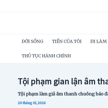
Skip
to
content
ĐỜI SỐNG
TIỀN CỦA TÔI
ĐI LÀM
THỦ TỤC HÀNH CHÍNH
Tội phạm gian lận âm th
Tội phạm làm giả âm thanh chuông báo đã
20 tháng 01, 2026