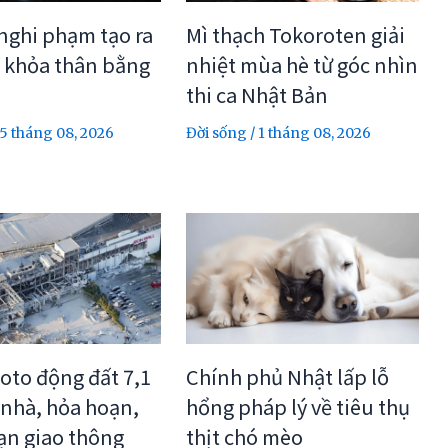
 nghi phạm tạo ra
Mì thạch Tokoroten giải
 khỏa thân bằng
nhiệt mùa hè từ góc nhìn
thi ca Nhật Bản
5 tháng 08, 2026
Đời sống
/
1 tháng 08, 2026
Chính phủ Nhật lấp lỗ
to động đất 7,1
hổng pháp lý về tiêu thụ
 nhà, hỏa hoạn,
thịt chó mèo
ạn giao thông