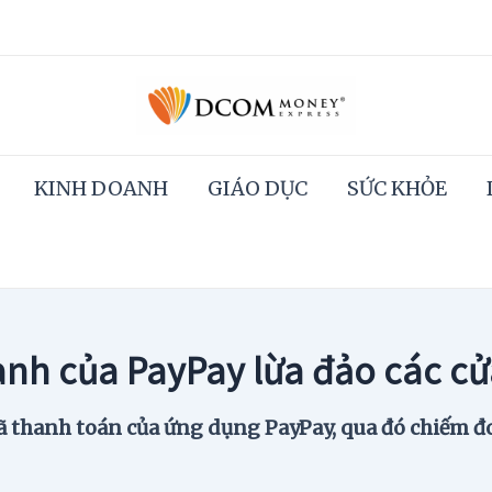
KINH DOANH
GIÁO DỤC
SỨC KHỎE
anh của PayPay lừa đảo các c
 thanh toán của ứng dụng PayPay, qua đó chiếm đo