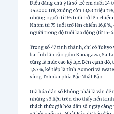
Điều đáng chú ý là số trẻ em dưới 14 
343.000 trẻ, xuống còn 13,83 triệu tr
những người từ 65 tuổi trở lên chiếm
Nhóm từ 75 tuổi trở lên chiếm 16,8%
người trong độ tuổi lao động (từ 15-6
Trong số 47 tỉnh thành, chỉ có Tokyo
ba tỉnh lân cận gồm Kanagawa, Sait
cũng là mức cao kỷ lục. Bên cạnh đó,
1,87%, kế tiếp là tỉnh Aomori và Iwa
vùng Tohoku phía Bắc Nhật Bản.
Già hóa dân số không phải là vấn đề 
những số liệu trên cho thấy nền kinh 
thách thức già hóa dân số ngày càng
xã hội quốc gia Nhật Bản dự báo đến 