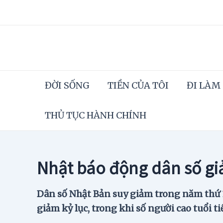
Skip
to
content
ĐỜI SỐNG
TIỀN CỦA TÔI
ĐI LÀM
THỦ TỤC HÀNH CHÍNH
Nhật báo động dân số g
Dân số Nhật Bản suy giảm trong năm thứ 14
giảm kỷ lục, trong khi số người cao tuổi ti