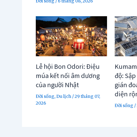
Đời sống
/
6 tháng 08, 2026
Lễ hội Bon Odori: Điệu
Kumamo
múa kết nối âm dương
độ: Sập
của người Nhật
gián đo
diện rộ
Đời sống
,
Du lịch
/
29 tháng 07,
2026
Đời sống
/