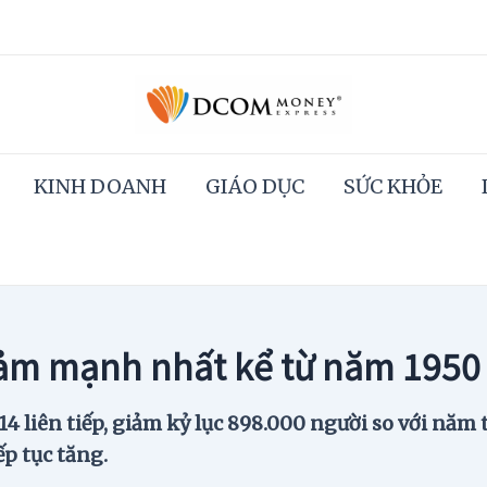
KINH DOANH
GIÁO DỤC
SỨC KHỎE
iảm mạnh nhất kể từ năm 1950
 liên tiếp, giảm kỷ lục 898.000 người so với năm tr
ếp tục tăng.