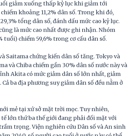
tuổi giảm xuống thấp kỷ lục khi giảm tới
ẻ, chiếm khoảng 11,2% dân số. Trong khi đó,
 29,3% tổng dân số, đánh dấu mức cao kỷ lục.
, cũng là mức cao nhất được ghi nhận. Nhóm
4 tuổi) chiếm 59,6% trong cơ cấu dân số.
 và Saitama chứng kiến dân số tăng. Tokyo và
ama và Chiba chiếm gần 30% dân số nước này và
 tỉnh Akita có mức giảm dân số lớn nhất, giảm
te. Cả ba địa phương suy giảm dân số đều nằm ở
mới mẻ tại xứ sở mặt trời mọc. Tuy nhiên,
tế lớn thứ ba thế giới đang phải đối mặt với
 trầm trọng. Viện nghiên cứu Dân số và An sinh
năm 2040, số người cao tuổi ở nước này có thể