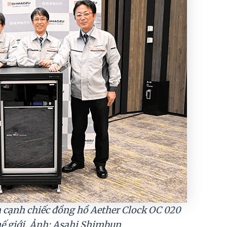
 cạnh chiếc đồng hồ Aether Clock OC 020
hế giới. Ảnh: Asahi Shimbun