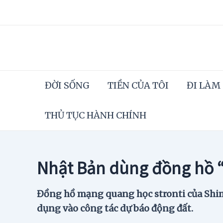
Skip
to
content
ĐỜI SỐNG
TIỀN CỦA TÔI
ĐI LÀM
THỦ TỤC HÀNH CHÍNH
Nhật Bản dùng đồng hồ “
Đồng hồ mạng quang học stronti của Shima
dụng vào công tác dự báo động đất.