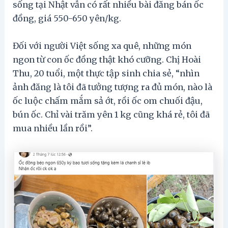
sống tại Nhật vẫn có rất nhiều bài đăng bán ốc
đồng, giá 550-650 yên/kg.
Đối với người Việt sống xa quê, những món
ngon từ con ốc đồng thật khó cưỡng. Chị Hoài
Thu, 20 tuổi, một thực tập sinh chia sẻ, “nhìn
ảnh đăng là tôi đã tưởng tượng ra đủ món, nào là
ốc luộc chấm mắm sả ớt, rồi ốc om chuối đậu,
bún ốc. Chỉ vài trăm yên 1 kg cũng khá rẻ, tôi đã
mua nhiều lần rồi”.