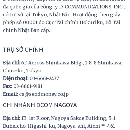
đa quốc gia của công ty D. COMMUNICATIONS, INC.,
có trụ sở tại Tokyo, Nhật Bản. Hoạt động theo giấy
phép số 00001 do Cục Tài chính Hokuriku, Bộ Tài
chính Nhật Bản cấp.
TRỤ SỞ CHÍNH
Địa chỉ:
6F Across Shinkawa Bldg., 1-8-8 Shinkawa,
Chuo-ku, Tokyo.
Điện thoại:
03-6661-2477
Fax:
03-6661-9181
Email:
cs@sendmoney.co.jp
CHI NHÁNH DCOM NAGOYA
Địa chỉ:
1B, 1st Floor, Nagoya Sakae Building, 5-1
Buheicho, Higashi-ku, Nagoya-shi, Aichi 〒 461-