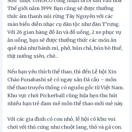
Sơn” được UNESCO công nhận là Di sản Văn hóa
Thế giới năm 1999. Bạn cũng sẽ được thưởng
thức âm thanh núi rừng Tây Nguyên với các
màn biểu diễn nhạc cụ dân tộc như đàn T’rưng.
Với 26 gian hàng đồ ăn và đồ uống, 2 xe phục vụ
ăn uống, bạn sẽ được thưởng thức các món ăn
quê nhà như bánh mì, phở, bún chả, bún bò Huế,
thịt nướng xiên, chè…
Nếu bạn yêu thích thể thao, thì đến Lễ hội Xin
Chào Funabashi sẽ có ngay sân Đá cầu – môn
thể thao truyền thống có nguồn gốc từ Việt Nam.
Khu vực chơi Pickerball cũng hứa hẹn thu hút
nhiều bạn trẻ đam mê môn thể thao mới mẻ này.
Với các gia đình có con nhỏ, lễ hội có khu vui
chơi với thú cưng như chuột lang, thỏ và gà con.