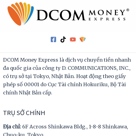
DCOM Money Express là dịch vụ chuyển tiền nhanh
đa quốc gia của công ty D. COMMUNICATIONS, INC.,
có trụ sở tại Tokyo, Nhật Bản. Hoạt động theo giấy
phép số 00001 do Cục Tài chính Hokuriku, Bộ Tài
chính Nhật Bản cấp.
TRỤ SỞ CHÍNH
Địa chỉ:
6F Across Shinkawa Bldg., 1-8-8 Shinkawa,
Chuo-ku, Tokyo.