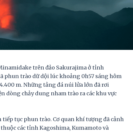
 Minamidake trên đảo Sakurajima ở tỉnh
đã phun trào dữ dội lúc khoảng 0h57 sáng hôm
ới 4.400 m. Những tảng đá núi lửa lớn đã rơi
ện dòng chảy dung nham trào ra các khu vực
n tiếp tục phun trào. Cơ quan khí tượng đã cảnh
ực thuộc các tỉnh Kagoshima, Kumamoto và