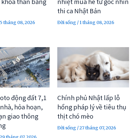
 khỏa thân bằng
nhiệt mùa hè từ góc nhìn
thi ca Nhật Bản
5 tháng 08, 2026
Đời sống
/
1 tháng 08, 2026
Chính phủ Nhật lấp lỗ
to động đất 7,1
hổng pháp lý về tiêu thụ
 nhà, hỏa hoạn,
thịt chó mèo
ạn giao thông
ng
Đời sống
/
27 tháng 07, 2026
29 tháng 07, 2026