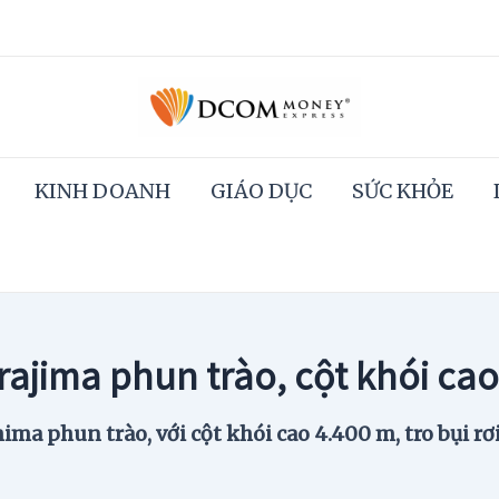
KINH DOANH
GIÁO DỤC
SỨC KHỎE
ajima phun trào, cột khói cao
ima phun trào, với cột khói cao 4.400 m, tro bụi 