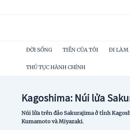
Skip
to
content
ĐỜI SỐNG
TIỀN CỦA TÔI
ĐI LÀM
THỦ TỤC HÀNH CHÍNH
Kagoshima: Núi lửa Sakur
Núi lửa trên đảo Sakurajima ở tỉnh Kagosh
Kumamoto và Miyazaki.