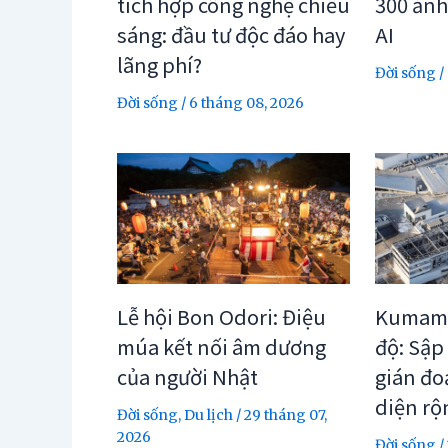
tích hợp công nghệ chiếu
300 ảnh
sáng: đầu tư độc đáo hay
AI
lãng phí?
Đời sống
/
Đời sống
/
6 tháng 08, 2026
Lễ hội Bon Odori: Điệu
Kumamo
múa kết nối âm dương
độ: Sập
của người Nhật
gián đo
diện rộ
Đời sống
,
Du lịch
/
29 tháng 07,
2026
Đời sống
/