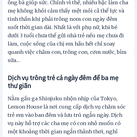
ông bà giúp sức. Chính vì thế, nhiều bậc làm cha
mẹ không khỏi cảm thấy mệt mỏi cả thể lực và
tinh thần khi phải trông nom con ngày đêm
suốt thời gian dài. Nhất là với phụ nữ, khi bé
dưới 3 tuổi chưa thể gửi nhà trẻ nếu mẹ chưa đi
làm, cuộc sống của chị em hầu hết chỉ xoay
quanh việc chăm con, trông con, cơm nước, bỉm
sữa…
Dịch vụ trông trẻ cả ngày đêm để ba mẹ
thư giãn
Nằm gần ga Shinjuku nhộn nhịp của Tokyo,
Lemon House là nơi cung cấp dịch vụ chăm sóc
trẻ em vào ban đêm và lưu trú ngắn ngày. Dịch
vụ này hỗ trợ các cha mẹ có con nhỏ muốn có
một khoảng thời gian ngắn thảnh thơi, nghỉ