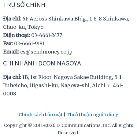
TRỤ SỞ CHÍNH
Địa chỉ:
6F Across Shinkawa Bldg., 1-8-8 Shinkawa,
Chuo-ku, Tokyo.
Điện thoại:
03-6661-2477
Fax:
03-6661-9181
Email:
cs@sendmoney.co.jp
CHI NHÁNH DCOM NAGOYA
Địa chỉ:
1B, 1st Floor, Nagoya Sakae Building, 5-1
Buheicho, Higashi-ku, Nagoya-shi, Aichi 〒 461-
0008
Chính sách bảo mật
|
Thoả thuận người dùng
Copyright © 2011-2026 D. Communications, Inc. All Rights
Reserved.