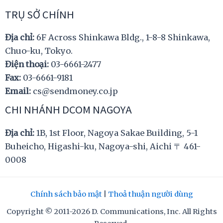
TRỤ SỞ CHÍNH
Địa chỉ:
6F Across Shinkawa Bldg., 1-8-8 Shinkawa,
Chuo-ku, Tokyo.
Điện thoại:
03-6661-2477
Fax:
03-6661-9181
Email:
cs@sendmoney.co.jp
CHI NHÁNH DCOM NAGOYA
Địa chỉ:
1B, 1st Floor, Nagoya Sakae Building, 5-1
Buheicho, Higashi-ku, Nagoya-shi, Aichi 〒 461-
0008
Chính sách bảo mật
|
Thoả thuận người dùng
Copyright © 2011-2026 D. Communications, Inc. All Rights