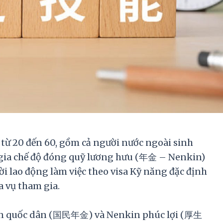
 từ 20 đến 60, gồm cả người nước ngoài sinh
m gia chế độ đóng quỹ lương hưu (年金 – Nenkin)
i lao động làm việc theo visa Kỹ năng đặc định
 vụ tham gia.
kin quốc dân (国民年金) và Nenkin phúc lợi (厚生