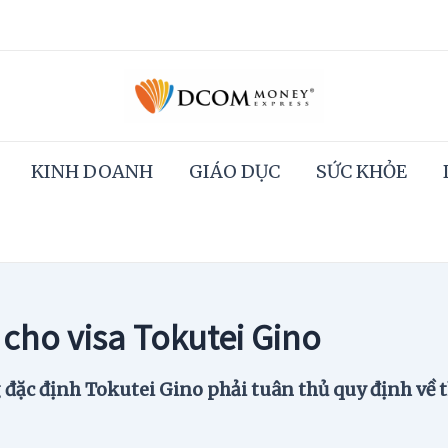
KINH DOANH
GIÁO DỤC
SỨC KHỎE
cho visa Tokutei Gino
 đặc định Tokutei Gino phải tuân thủ quy định về 