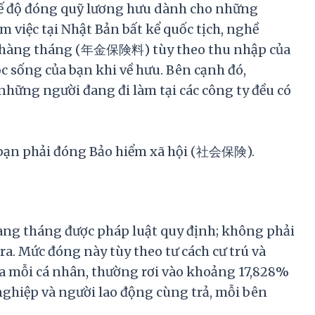
hế độ đóng quỹ lương hưu dành cho những
m việc tại Nhật Bản bất kể quốc tịch, nghề
ng hàng tháng (年金保険料) tùy theo thu nhập của
c sống của bạn khi về hưu. Bên cạnh đó,
ững người đang đi làm tại các công ty đều có
y, bạn phải đóng Bảo hiểm xã hội (社会保険).
àng tháng được pháp luật quy định; không phải
ra. Mức đóng này tùy theo tư cách cư trú và
của mỗi cá nhân, thường rơi vào khoảng 17,828%
ghiệp và người lao động cùng trả, mỗi bên