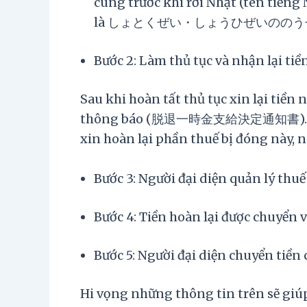
cùng trước khi rời Nhật (tên
là しょとくぜい・しょうひぜいののう
Bước 2: Làm thủ tục và nhận lại tiề
Sau khi hoàn tất thủ tục xin lại tiền
thông báo (脱退一時金支給決定通知書). Tờ t
xin hoàn lại phần thuế bị đóng này, 
Bước 3: Người đại diện quản lý thuế
Bước 4: Tiền hoàn lại được chuyển 
Bước 5: Người đại diện chuyển tiền
Hi vọng những thông tin trên sẽ giúp