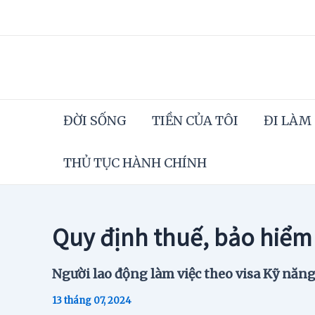
Skip
to
content
ĐỜI SỐNG
TIỀN CỦA TÔI
ĐI LÀM
THỦ TỤC HÀNH CHÍNH
Quy định thuế, bảo hiểm 
Người lao động làm việc theo visa Kỹ năng
13 tháng 07, 2024