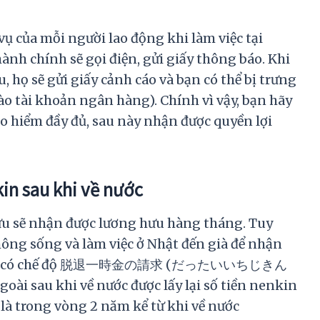
vụ của mỗi người lao động khi làm việc tại
nh chính sẽ gọi điện, gửi giấy thông báo. Khi
, họ sẽ gửi giấy cảnh cáo và bạn có thể bị trưng
vào tài khoản ngân hàng). Chính vì vậy, bạn hãy
o hiểm đầy đủ, sau này nhận được quyền lợi
kin sau khi về nước
ưu sẽ nhận được lương hưu hàng tháng. Tuy
ông sống và làm việc ở Nhật đến già để nhận
phủ Nhật có chế độ 脱退一時金の請求 (だったいいちじきん
sau khi về nước được lấy lại số tiền nenkin
 là trong vòng 2 năm kể từ khi về nước