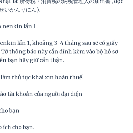
 tiếng Nhật là: 所得税・消費税の納税管理人の届出書 , đọc
ぜいかんりにん).
n nenkin lần 1
 nenkin lần 1, khoảng 3-4 tháng sau sẽ có giấy
hông báo này cần đính kèm vào bộ hồ sơ
nên bạn hãy giữ cẩn thận.
 làm thủ tục khai xin hoàn thuế.
vào tài khoản của người đại diện
 cho bạn
 ích cho bạn.