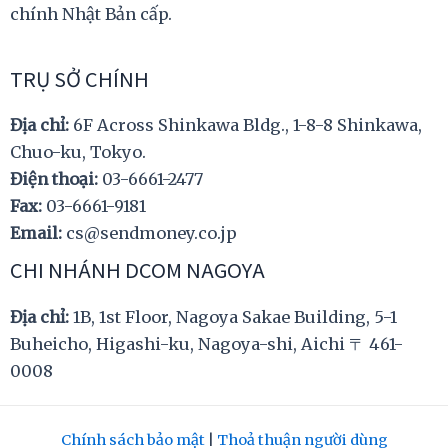
chính Nhật Bản cấp.
TRỤ SỞ CHÍNH
Địa chỉ:
6F Across Shinkawa Bldg., 1-8-8 Shinkawa,
Chuo-ku, Tokyo.
Điện thoại:
03-6661-2477
Fax:
03-6661-9181
Email:
cs@sendmoney.co.jp
CHI NHÁNH DCOM NAGOYA
Địa chỉ:
1B, 1st Floor, Nagoya Sakae Building, 5-1
Buheicho, Higashi-ku, Nagoya-shi, Aichi 〒 461-
0008
Chính sách bảo mật
|
Thoả thuận người dùng