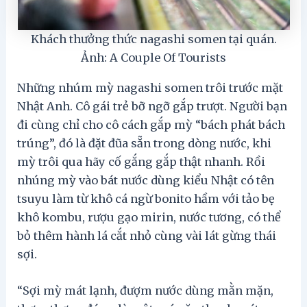
Khách thưởng thức nagashi somen tại quán.
Ảnh: A Couple Of Tourists
Những nhúm mỳ nagashi somen trôi trước mặt
Nhật Anh. Cô gái trẻ bỡ ngỡ gắp trượt. Người bạn
đi cùng chỉ cho cô cách gắp mỳ “bách phát bách
trúng”, đó là đặt đũa sẵn trong dòng nước, khi
mỳ trôi qua hãy cố gắng gắp thật nhanh. Rồi
nhúng mỳ vào bát nước dùng kiểu Nhật có tên
tsuyu làm từ khô cá ngừ bonito hầm với tảo bẹ
khô kombu, rượu gạo mirin, nước tương, có thể
bỏ thêm hành lá cắt nhỏ cùng vài lát gừng thái
sợi.
“Sợi mỳ mát lạnh, đượm nước dùng mằn mặn,