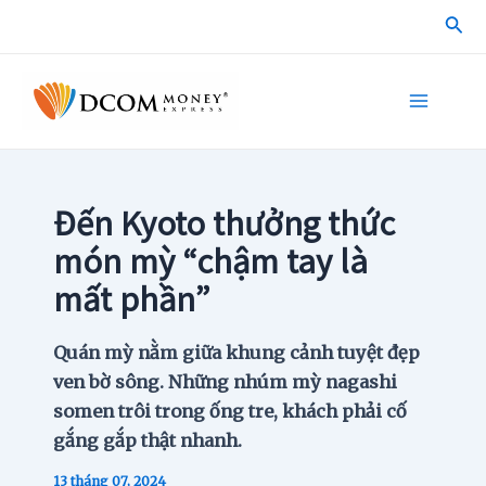
Skip
Sea
to
content
Main
Menu
Đến Kyoto thưởng thức
món mỳ “chậm tay là
mất phần”
Quán mỳ nằm giữa khung cảnh tuyệt đẹp
ven bờ sông. Những nhúm mỳ nagashi
somen trôi trong ống tre, khách phải cố
gắng gắp thật nhanh.
13 tháng 07, 2024