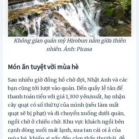
Không gian quán mỳ Hirobun nằm giữa thiên
nhiên. Ảnh: Picasa
Món ăn tuyệt vời mùa hè
Sau nhiều giờ đồng hồ chờ đợi, Nhật Anh và các
bạn cũng tới lượt vào quán. Đến quầy lễ tân để
thanh toán tiền với giá 1,300 yên/suất, họ nhận
cây quạt có số thứ tự của mình (nếu làm mất
quạt sẽ bị phạt) và di chuyển xuống dưới quán,
ngồi chờ ở chiếu chờ. Khu vực khách ngồi bên
cạnh dòng suối mát lạnh, xua tan cái oi ả của
mùa hè, khiến ai nấy đều cảm thấy thư thái, dễ