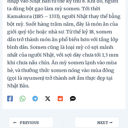
nhập vào Nhật Bản từ thế kỷ thứ 8. Khi đó, người
ta dùng bột gạo làm mỳ somen. Tới thời
Kamakura (1185 – 1333), người Nhật thay thế bằng
bột mỳ. Suốt hàng trăm năm, đây là món ăn của
giới quý tộc hoặc nhà sư. Từ thế kỷ 18, somen
dần trở thành món ăn phổ biến hơn với tầng lớp
bình dân. Somen cũng là loại mỳ có sợi mảnh
nhất của người Nhật, với sợi dày chưa tới 1,3 mm
khi chưa nấu chín. Ăn mỳ somen lạnh vào mùa
hè, và thưởng thức somen nóng vào mùa đông
(gọi là nyumen) trở thành nét ẩm thực đẹp tại
Nhật Bản.
Post
PREVIOUS
NEXT
navigation