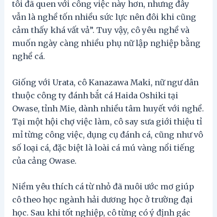
tôi đã quen với công việc này hơn, nhưng đây
vẫn là nghề tốn nhiều sức lực nên đôi khi cũng
cảm thấy khá vất vả”. Tuy vậy, cô yêu nghề và
muốn ngày càng nhiều phụ nữ lập nghiệp bằng
nghề cá.
Giống với Urata, cô Kanazawa Maki, nữ ngư dân
thuộc công ty đánh bắt cá Haida Oshiki tại
Owase, tỉnh Mie, dành nhiều tâm huyết với nghề.
Tại một hội chợ việc làm, cô say sưa giới thiệu tỉ
mỉ từng công việc, dụng cụ đánh cá, cũng như vô
số loại cá, đặc biệt là loài cá mú vàng nổi tiếng
của cảng Owase.
Niềm yêu thích cá từ nhỏ đã nuôi ước mơ giúp
cô theo học ngành hải dương học ở trường đại
học. Sau khi tốt nghiệp, cô từng có ý định gác