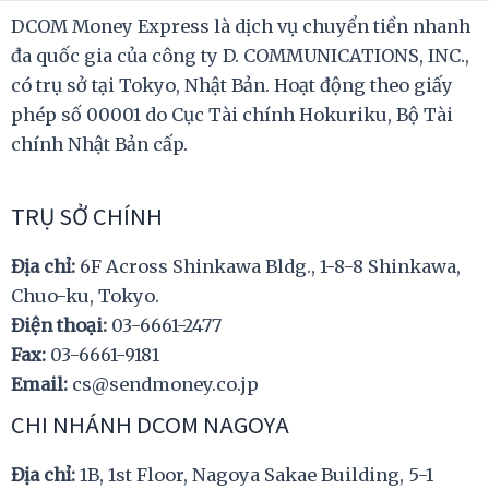
DCOM Money Express là dịch vụ chuyển tiền nhanh
đa quốc gia của công ty D. COMMUNICATIONS, INC.,
có trụ sở tại Tokyo, Nhật Bản. Hoạt động theo giấy
phép số 00001 do Cục Tài chính Hokuriku, Bộ Tài
chính Nhật Bản cấp.
TRỤ SỞ CHÍNH
Địa chỉ:
6F Across Shinkawa Bldg., 1-8-8 Shinkawa,
Chuo-ku, Tokyo.
Điện thoại:
03-6661-2477
Fax:
03-6661-9181
Email:
cs@sendmoney.co.jp
CHI NHÁNH DCOM NAGOYA
Địa chỉ:
1B, 1st Floor, Nagoya Sakae Building, 5-1