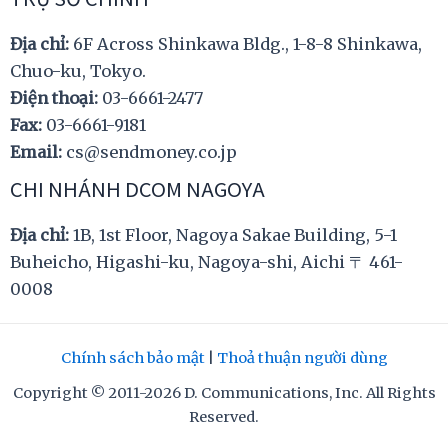
Địa chỉ:
6F Across Shinkawa Bldg., 1-8-8 Shinkawa,
Chuo-ku, Tokyo.
Điện thoại:
03-6661-2477
Fax:
03-6661-9181
Email:
cs@sendmoney.co.jp
CHI NHÁNH DCOM NAGOYA
Địa chỉ:
1B, 1st Floor, Nagoya Sakae Building, 5-1
Buheicho, Higashi-ku, Nagoya-shi, Aichi 〒 461-
0008
Chính sách bảo mật
|
Thoả thuận người dùng
Copyright © 2011-2026 D. Communications, Inc. All Rights
Reserved.