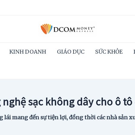
KINH DOANH
GIÁO DỤC
SỨC KHỎE
nghệ sạc không dây cho ô tô 
lái mang đến sự tiện lợi, đồng thời các nhà sản x