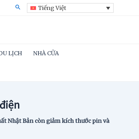
Search
Tiếng Việt
DU LỊCH
NHÀ CỬA
điện
uất Nhật Bản còn giảm kích thước pin và