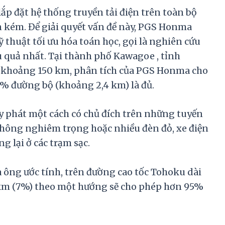
 lắp đặt hệ thống truyền tải điện trên toàn bộ
n kém. Để giải quyết vấn đề này, PGS Honma
 thuật tối ưu hóa toán học, gọi là nghiên cứu
ệu quả nhất. Tại thành phố Kawagoe , tỉnh
ộ khoảng 150 km, phân tích của PGS Honma cho
,6% đường bộ (khoảng 2,4 km) là đủ.
y phát một cách có chủ đích trên những tuyến
thông nghiêm trọng hoặc nhiều đèn đỏ, xe điện
g lại ở các trạm sạc.
a ông ước tính, trên đường cao tốc Tohoku dài
 km (7%) theo một hướng sẽ cho phép hơn 95%