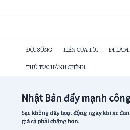
Skip
to
content
ĐỜI SỐNG
TIỀN CỦA TÔI
ĐI LÀM
THỦ TỤC HÀNH CHÍNH
Nhật Bản đẩy mạnh công 
Sạc không dây hoạt động ngay khi xe đang 
giá cả phải chăng hơn.