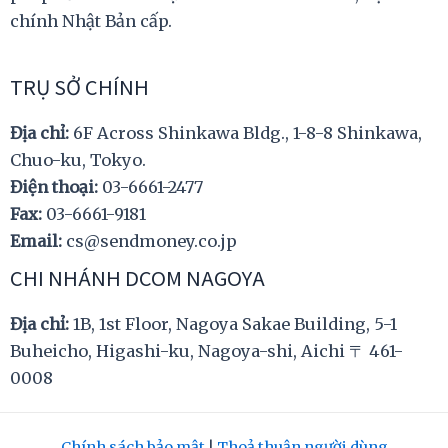
chính Nhật Bản cấp.
TRỤ SỞ CHÍNH
Địa chỉ:
6F Across Shinkawa Bldg., 1-8-8 Shinkawa,
Chuo-ku, Tokyo.
Điện thoại:
03-6661-2477
Fax:
03-6661-9181
Email:
cs@sendmoney.co.jp
CHI NHÁNH DCOM NAGOYA
Địa chỉ:
1B, 1st Floor, Nagoya Sakae Building, 5-1
Buheicho, Higashi-ku, Nagoya-shi, Aichi 〒 461-
0008
Chính sách bảo mật
|
Thoả thuận người dùng