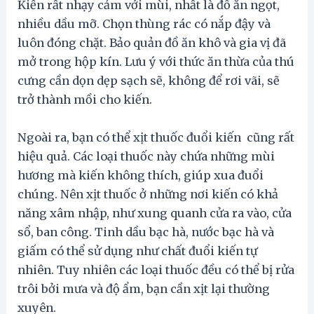
Kiến rất nhạy cảm với mùi, nhất là đồ ăn ngọt,
nhiều dầu mỡ. Chọn thùng rác có nắp đậy và
luôn đóng chặt. Bảo quản đồ ăn khô và gia vị đã
mở trong hộp kín. Lưu ý với thức ăn thừa của thú
cưng cần dọn dẹp sạch sẽ, không để rơi vãi, sẽ
trở thành mồi cho kiến.
Ngoài ra, bạn có thể xịt thuốc đuổi kiến ​ cũng rất
hiệu quả. Các loại thuốc này ​​chứa những mùi
hương mà kiến ​​không thích, giúp xua đuổi
chúng. Nên xịt thuốc ở những nơi kiến ​​có khả
năng xâm nhập, như xung quanh cửa ra vào, cửa
sổ, ban công. Tinh dầu bạc hà, nước bạc hà và
giấm có thể sử dụng như chất đuổi kiến ​​tự
nhiên. Tuy nhiên các loại thuốc đều có thể bị rửa
trôi bởi mưa và độ ẩm, bạn cần xịt lại thường
xuyên.