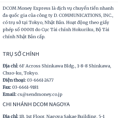
DCOM Money Express là dịch vụ chuyển tiền nhanh
đa quốc gia của công ty D. COMMUNICATIONS, INC.,
có trụ sở tại Tokyo, Nhật Bản. Hoạt động theo giấy
phép số 00001 do Cục Tài chính Hokuriku, Bộ Tài
chính Nhật Bản cấp.
TRỤ SỞ CHÍNH
Địa chỉ:
6F Across Shinkawa Bldg., 1-8-8 Shinkawa,
Chuo-ku, Tokyo.
Điện thoại:
03-6661-2477
Fax:
03-6661-9181
Email:
cs@sendmoney.co.jp
CHI NHÁNH DCOM NAGOYA
Địa chỉ:
1B, 1st Floor, Nagoya Sakae Building, 5-1