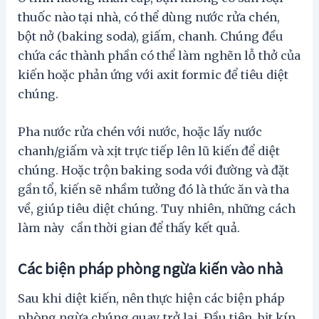
thuốc nào tại nhà, có thể dùng nước rửa chén,
bột nở (baking soda), giấm, chanh. Chúng đều
chứa các thành phần có thể làm nghẽn lỗ thở của
kiến ​​hoặc phản ứng với axit formic để tiêu diệt
chúng.
Pha nước rửa chén với nước, hoặc lấy nước
chanh/giấm và xịt trực tiếp lên lũ kiến ​​để diệt
chúng. Hoặc trộn baking soda với đường và đặt
gần tổ, kiến ​​sẽ nhầm tưởng đó là thức ăn và tha
về, giúp tiêu diệt chúng. Tuy nhiên, những cách
làm này cần thời gian để thấy kết quả.
Các biện pháp phòng ngừa kiến
​​v
ào nh
à
Sau khi diệt kiến, nên thực hiện các biện pháp
phòng ngừa chúng quay trở lại. Đầu tiên, bịt kín