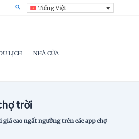
Search
Tiếng Việt
DU LỊCH
NHÀ CỬA
chợ trời
i giá cao ngất ngưởng trên các app chợ