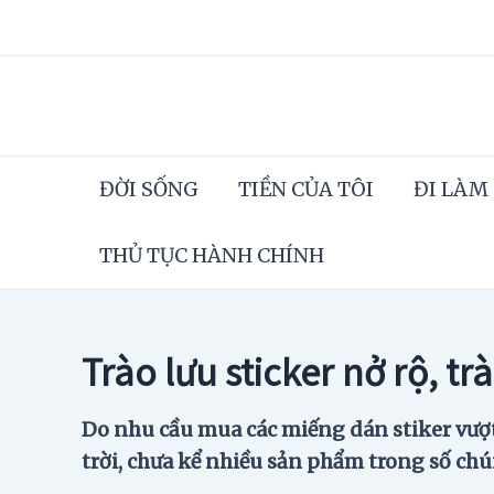
Skip
to
content
ĐỜI SỐNG
TIỀN CỦA TÔI
ĐI LÀM
THỦ TỤC HÀNH CHÍNH
Trào lưu sticker nở rộ, tr
Do nhu cầu mua các miếng dán stiker vượt
trời, chưa kể nhiều sản phẩm trong số chú