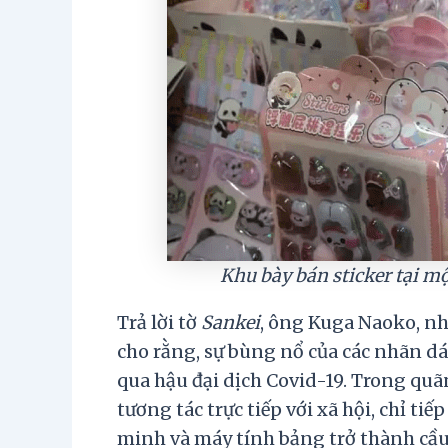
Khu bày bán sticker tại m
Trả lời tờ
Sankei
, ông Kuga Naoko, nh
cho rằng, sự bùng nổ của các nhãn dán
qua hậu đại dịch Covid-19. Trong quã
tương tác trực tiếp với xã hội, chỉ tiế
minh và máy tính bảng trở thành cầu n