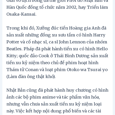
Giải vô địch bóng đá thế giới FIFA do Nhật Bản và
Hàn Quốc đồng tổ chức năm 2002, hay Triển lãm
Osaka-Kansai.
Trong khi đó, Xưởng đúc tiền Hoàng gia Anh đã
sản xuất những đồng xu sưu tầm có hình Harry
Potter và cố nhạc sĩ, ca sĩ John Lennon của nhóm
Beatles. Pháp đã phát hành tiền xu có hình Hello
Kitty; quốc đảo Cook ở Thái Bình Dương sản xuất
tiền xu kỷ niệm theo chủ đề phim hoạt hình
Thám tử Conan và loạt phim Otoko wa Tsurai yo
(Làm đàn ông thật khó).
Nhật Bản cũng đã phát hành huy chương có hình
ảnh các bộ phim anime và tác phẩm văn hóa,
nhưng vẫn chưa sản xuất tiền xu kỷ niệm loại
này. Việc kết hợp nội dung phổ biến và các tài