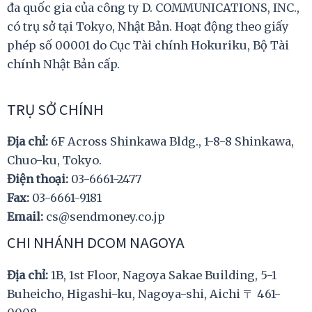
đa quốc gia của công ty D. COMMUNICATIONS, INC.,
có trụ sở tại Tokyo, Nhật Bản. Hoạt động theo giấy
phép số 00001 do Cục Tài chính Hokuriku, Bộ Tài
chính Nhật Bản cấp.
TRỤ SỞ CHÍNH
Địa chỉ:
6F Across Shinkawa Bldg., 1-8-8 Shinkawa,
Chuo-ku, Tokyo.
Điện thoại:
03-6661-2477
Fax:
03-6661-9181
Email:
cs@sendmoney.co.jp
CHI NHÁNH DCOM NAGOYA
Địa chỉ:
1B, 1st Floor, Nagoya Sakae Building, 5-1
Buheicho, Higashi-ku, Nagoya-shi, Aichi 〒 461-