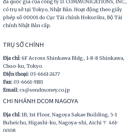
đa quốc gia của công ty D. COMMUNICATIONS, INC.,
có trụ sở tại Tokyo, Nhật Bản. Hoạt động theo giấy
phép số 00001 do Cục Tài chính Hokuriku, Bộ Tài
chính Nhật Bản cấp.
TRỤ SỞ CHÍNH
Địa chỉ:
6F Across Shinkawa Bldg., 1-8-8 Shinkawa,
Chuo-ku, Tokyo.
Điện thoại:
03-6661-2477
Fax:
03-6661-9181
Email:
cs@sendmoney.co.jp
CHI NHÁNH DCOM NAGOYA
Địa chỉ:
1B, 1st Floor, Nagoya Sakae Building, 5-1
Buheicho, Higashi-ku, Nagoya-shi, Aichi 〒 461-
0008