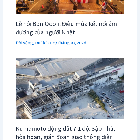
Lễ hội Bon Odori: Điệu múa kết nối âm
dương của người Nhật
Đời sống
,
Du lịch
/
29 tháng 07, 2026
Kumamoto động đất 7,1 độ: Sập nhà,
hỏa hoạn, gián đoạn giao thông diện