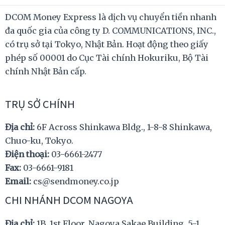
DCOM Money Express là dịch vụ chuyển tiền nhanh
đa quốc gia của công ty D. COMMUNICATIONS, INC.,
có trụ sở tại Tokyo, Nhật Bản. Hoạt động theo giấy
phép số 00001 do Cục Tài chính Hokuriku, Bộ Tài
chính Nhật Bản cấp.
TRỤ SỞ CHÍNH
Địa chỉ:
6F Across Shinkawa Bldg., 1-8-8 Shinkawa,
Chuo-ku, Tokyo.
Điện thoại:
03-6661-2477
Fax:
03-6661-9181
Email:
cs@sendmoney.co.jp
CHI NHÁNH DCOM NAGOYA
Địa chỉ:
1B, 1st Floor, Nagoya Sakae Building, 5-1