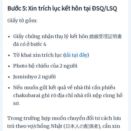
Bước 5: Xin trích lục kết hôn tại ĐSQ/LSQ
Giấy tờ gồm:
Giấy chứng nhận thụ lý kết hôn 婚姻受理証明書
đã có ở bước 4
Tờ khai xin trích lục (
tải tại đây
)
Photo hộ chiếu của 2 người
Juminhyo 2 người
Nếu muốn gửi kết quả về nhà thì cần phiếu
chakubarai ghi rõ địa chỉ nhà rồi nộp cùng hồ
sơ.
Trong trường hợp muốn chuyển đổi tư cách lưu
trú theo vợ/chồng Nhật (日本人の配偶者), cần xin