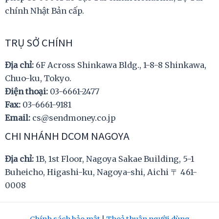
chính Nhật Bản cấp.
TRỤ SỞ CHÍNH
Địa chỉ:
6F Across Shinkawa Bldg., 1-8-8 Shinkawa,
Chuo-ku, Tokyo.
Điện thoại:
03-6661-2477
Fax:
03-6661-9181
Email:
cs@sendmoney.co.jp
CHI NHÁNH DCOM NAGOYA
Địa chỉ:
1B, 1st Floor, Nagoya Sakae Building, 5-1
Buheicho, Higashi-ku, Nagoya-shi, Aichi 〒 461-
0008