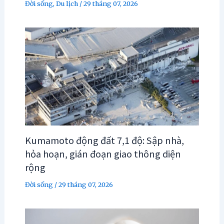
Đời sống
,
Du lịch
/
29 tháng 07, 2026
Kumamoto động đất 7,1 độ: Sập nhà,
hỏa hoạn, gián đoạn giao thông diện
rộng
Đời sống
/
29 tháng 07, 2026