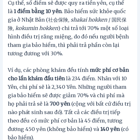
Cụ thể, số điểm sẽ được quy ra tiền yên, cụ thể
là
1 điểm bằng 10 yên
. Bảo hiểm sức khỏe quốc
gia ở Nhật Bản (社会保険,
shakai hokken
/ 国民保
険,
kokumin hokken
) chi trả tới 70% một số loại
hình điều trị răng miệng, do đó nếu người bệnh
tham gia bảo hiểm, thì phải trả phần còn lại
tương đương với 30%.
Ví dụ, các phòng khám đều tính
mức phí cơ bản
cho lần khám đầu tiên
là 234 điểm. Nhân với 10
Yên, chi phí sẽ là 2,340 Yên. Những người tham
gia bảo hiểm sẽ được giảm 70% và chi phí mà
họ phải trả sẽ là
700 yên
(cộng với bất cứ điều trị
nào phát sinh sau đó). Tất cả các điều trị tiếp
theo đều có mức phí cơ bản là 45 điểm, tương
đương 450 yên (không bảo hiểm) và
140 yên
(có
bảo hiểm).