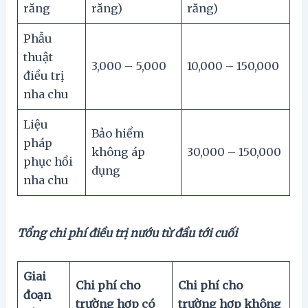
răng
răng)
răng)
Phẫu
thuật
3,000 – 5,000
10,000 – 150,000
điều trị
nha chu
Liệu
Bảo hiểm
pháp
không áp
30,000 – 150,000
phục hồi
dụng
nha chu
Tổng chi phí điều trị nướu từ đầu tới cuối
Giai
Chi phí cho
Chi phí cho
đoạn
trường hợp có
trường hợp không