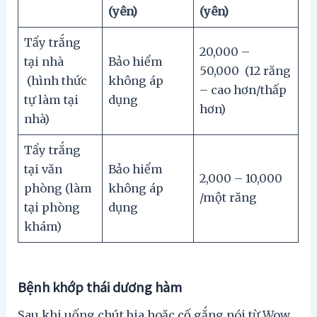
(yên)
(yên)
Tẩy trắng
20,000 –
tại nhà
Bảo hiểm
50,000 (12 răng
(hình thức
không áp
– cao hơn/thấp
tự làm tại
dụng
hơn)
nhà)
Tẩy trắng
tại văn
Bảo hiểm
2,000 – 10,000
phòng (làm
không áp
/một răng
tại phòng
dụng
khám)
Bệnh khớp thái dương hàm
Sau khi uống chút bia hoặc cố gắng nói từ Wow,