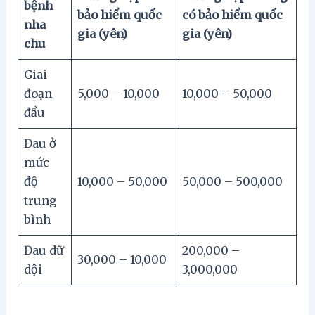
bệnh
bảo hiểm quốc
có bảo hiểm quốc
nha
gia (yên)
gia (yên)
chu
Giai
đoạn
5,000 – 10,000
10,000 – 50,000
đầu
Đau ở
mức
độ
10,000 – 50,000
50,000 – 500,000
trung
bình
Đau dữ
200,000 –
30,000 – 10,000
dội
3,000,000