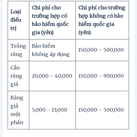
Chi phí cho
Chi phí cho trường
Loại
trường hợp có
hợp không có bảo
điều
bảo hiểm quốc
hiểm quốc gia
trị
gia
(yên)
(yên)
Trồng
Bảo hiểm
150,000 – 500,000
răng
không áp dụng
Cầu
răng
20,000 – 40,000
150,000 – 900,000
giả
Răng
giả
5,000 – 13,000
150,000 – 500,000
một
phần