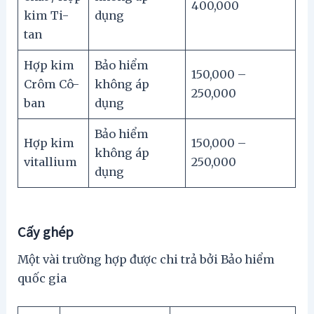
400,000
kim Ti-
dụng
tan
Hợp kim
Bảo hiểm
150,000 –
Crôm Cô-
không áp
250,000
ban
dụng
Bảo hiểm
Hợp kim
150,000 –
không áp
vitallium
250,000
dụng
Cấy ghép
Một vài trường hợp được chi trả bởi Bảo hiểm
quốc gia