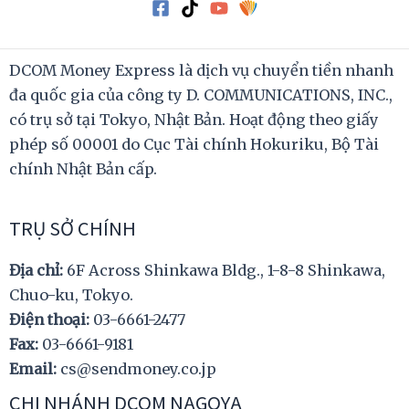
DCOM Money Express là dịch vụ chuyển tiền nhanh
đa quốc gia của công ty D. COMMUNICATIONS, INC.,
có trụ sở tại Tokyo, Nhật Bản. Hoạt động theo giấy
phép số 00001 do Cục Tài chính Hokuriku, Bộ Tài
chính Nhật Bản cấp.
TRỤ SỞ CHÍNH
Địa chỉ:
6F Across Shinkawa Bldg., 1-8-8 Shinkawa,
Chuo-ku, Tokyo.
Điện thoại:
03-6661-2477
Fax:
03-6661-9181
Email:
cs@sendmoney.co.jp
CHI NHÁNH DCOM NAGOYA