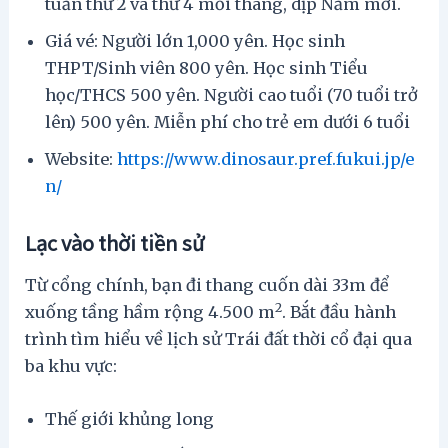
tuần thứ 2 và thứ 4 mỗi tháng, dịp Năm mới.
Giá vé: Người lớn 1,000 yên. Học sinh
THPT/Sinh viên 800 yên. Học sinh Tiểu
học/THCS 500 yên. Người cao tuổi (70 tuổi trở
lên) 500 yên. Miễn phí cho trẻ em dưới 6 tuổi
Website:
https://www.dinosaur.pref.fukui.jp/e
n/
Lạc vào thời tiền sử
Từ cổng chính, bạn đi thang cuốn dài 33m để
2
xuống tầng hầm rộng 4.500 m
. Bắt đầu hành
trình tìm hiểu về lịch sử Trái đất thời cổ đại qua
ba khu vực:
Thế giới khủng long