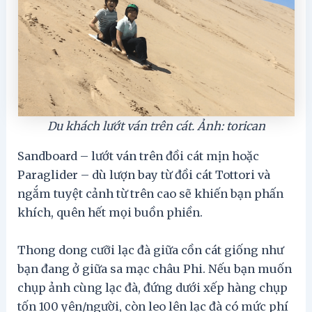
Du khách lướt ván trên cát. Ảnh: torican
Sandboard – lướt ván trên đồi cát mịn hoặc
Paraglider – dù lượn bay từ đồi cát Tottori và
ngắm tuyệt cảnh từ trên cao sẽ khiến bạn phấn
khích, quên hết mọi buồn phiền.
Thong dong cưỡi lạc đà giữa cồn cát giống như
bạn đang ở giữa sa mạc châu Phi. Nếu bạn muốn
chụp ảnh cùng lạc đà, đứng dưới xếp hàng chụp
tốn 100 yên/người, còn leo lên lạc đà có mức phí