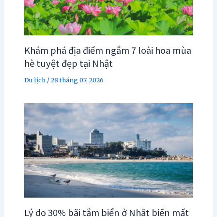
Khám phá địa điểm ngắm 7 loài hoa mùa
hè tuyệt đẹp tại Nhật
Du lịch
/
28 tháng 07, 2026
Lý do 30% bãi tắm biển ở Nhật biến mất