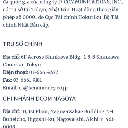
đa quốc gia của công ty D. COMMUNICATIONS, INC.,
có trụ sở tại Tokyo, Nhật Bản. Hoạt động theo giấy
phép số 00001 do Cục Tài chính Hokuriku, Bộ Tài
chính Nhật Bản cấp.
TRỤ SỞ CHÍNH
Địa chỉ:
6F Across Shinkawa Bldg., 1-8-8 Shinkawa,
Chuo-ku, Tokyo.
Điện thoại:
03-6661-2477
Fax:
03-6661-9181
Email:
cs@sendmoney.co.jp
CHI NHÁNH DCOM NAGOYA
Địa chỉ:
1B, 1st Floor, Nagoya Sakae Building, 5-1
Buheicho, Higashi-ku, Nagoya-shi, Aichi 〒 461-
0008