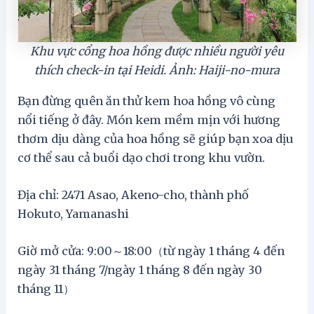
Khu vực cổng hoa hồng được nhiều người yêu
thích check-in tại Heidi. Ảnh: Haiji-no-mura
Bạn đừng quên ăn thử kem hoa hồng vô cùng
nổi tiếng ở đây. Món kem mềm mịn với hương
thơm dịu dàng của hoa hồng sẽ giúp bạn xoa dịu
cơ thể sau cả buổi dạo chơi trong khu vườn.
Địa chỉ: 2471 Asao, Akeno-cho, thành phố
Hokuto, Yamanashi
Giờ mở cửa: 9:00～18:00（từ ngày 1 tháng 4 đến
ngày 31 tháng 7/ngày 1 tháng 8 đến ngày 30
tháng 11）