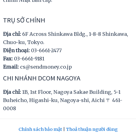
chính Nhật Bản cấp.
TRỤ SỞ CHÍNH
Địa chỉ:
6F Across Shinkawa Bldg., 1-8-8 Shinkawa,
Chuo-ku, Tokyo.
Điện thoại:
03-6661-2477
Fax:
03-6661-9181
Email:
cs@sendmoney.co.jp
CHI NHÁNH DCOM NAGOYA
Địa chỉ:
1B, 1st Floor, Nagoya Sakae Building, 5-1
Buheicho, Higashi-ku, Nagoya-shi, Aichi 〒 461-
0008
Chính sách bảo mật
|
Thoả thuận người dùng