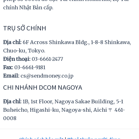
chính Nhật Bản cấp.
TRỤ SỞ CHÍNH
Địa chỉ:
6F Across Shinkawa Bldg., 1-8-8 Shinkawa,
Chuo-ku, Tokyo.
Điện thoại:
03-6661-2477
Fax:
03-6661-9181
Email:
cs@sendmoney.co.jp
CHI NHÁNH DCOM NAGOYA
Địa chỉ:
1B, 1st Floor, Nagoya Sakae Building, 5-1
Buheicho, Higashi-ku, Nagoya-shi, Aichi 〒 461-
0008