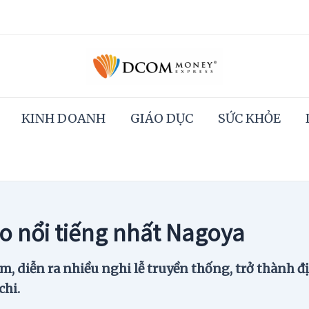
KINH DOANH
GIÁO DỤC
SỨC KHỎE
o nổi tiếng nhất Nagoya
 diễn ra nhiều nghi lễ truyền thống, trở thành địa
chi.