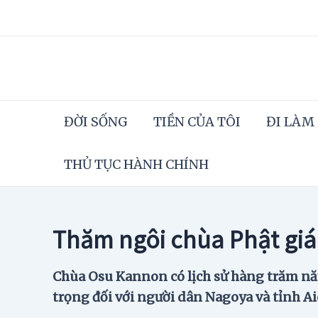
Skip
to
content
ĐỜI SỐNG
TIỀN CỦA TÔI
ĐI LÀM
THỦ TỤC HÀNH CHÍNH
Thăm ngôi chùa Phật giá
Chùa Osu Kannon có lịch sử hàng trăm năm,
trọng đối với người dân Nagoya và tỉnh Ai