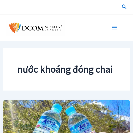
Skip
Sea
to
content
Main
Menu
nước khoáng đóng chai