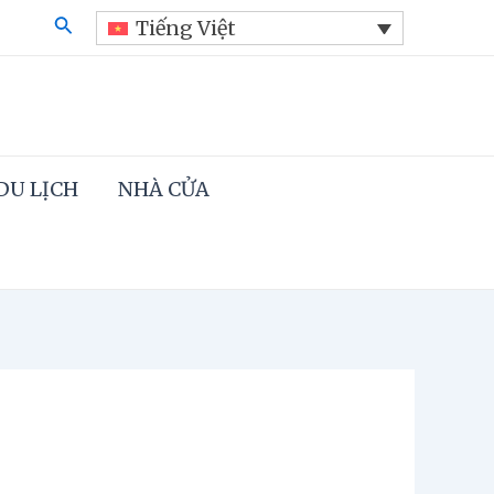
Search
Tiếng Việt
DU LỊCH
NHÀ CỬA