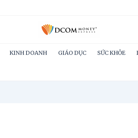
KINH DOANH
GIÁO DỤC
SỨC KHỎE