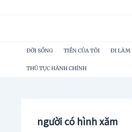
Skip
to
content
ĐỜI SỐNG
TIỀN CỦA TÔI
ĐI LÀM
THỦ TỤC HÀNH CHÍNH
người có hình xăm