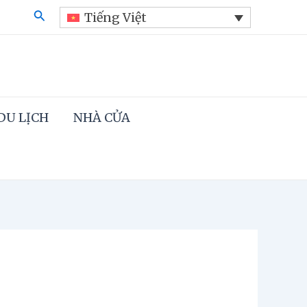
Search
Tiếng Việt
DU LỊCH
NHÀ CỬA