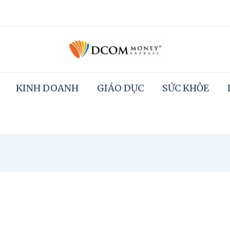
KINH DOANH
GIÁO DỤC
SỨC KHỎE