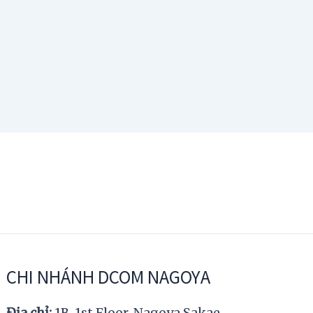
CHI NHÁNH DCOM NAGOYA
Địa chỉ:
1B, 1st Floor, Nagoya Sakae