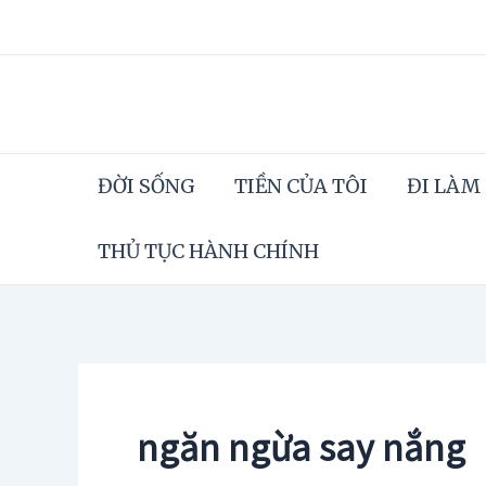
Skip
to
content
ĐỜI SỐNG
TIỀN CỦA TÔI
ĐI LÀM
THỦ TỤC HÀNH CHÍNH
ngăn ngừa say nắng