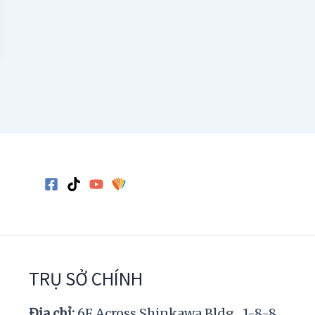
TRỤ SỞ CHÍNH
Địa chỉ:
6F Across Shinkawa Bldg., 1-8-8