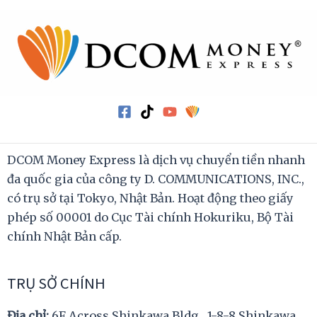
DCOM Money Express là dịch vụ chuyển tiền nhanh
đa quốc gia của công ty D. COMMUNICATIONS, INC.,
có trụ sở tại Tokyo, Nhật Bản. Hoạt động theo giấy
phép số 00001 do Cục Tài chính Hokuriku, Bộ Tài
chính Nhật Bản cấp.
TRỤ SỞ CHÍNH
Địa chỉ:
6F Across Shinkawa Bldg., 1-8-8 Shinkawa,