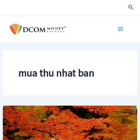
Skip
Sea
to
content
Main
Menu
mua thu nhat ban