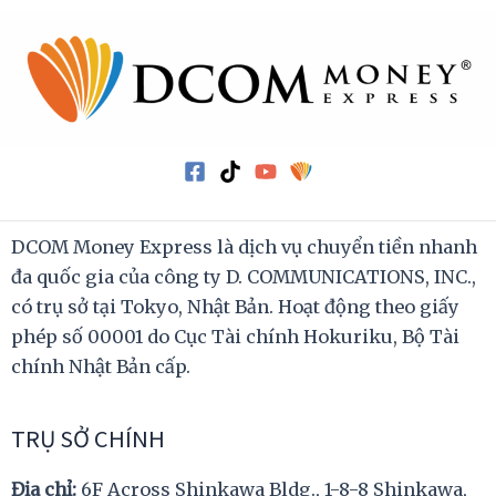
DCOM Money Express là dịch vụ chuyển tiền nhanh
đa quốc gia của công ty D. COMMUNICATIONS, INC.,
có trụ sở tại Tokyo, Nhật Bản. Hoạt động theo giấy
phép số 00001 do Cục Tài chính Hokuriku, Bộ Tài
chính Nhật Bản cấp.
TRỤ SỞ CHÍNH
Địa chỉ:
6F Across Shinkawa Bldg., 1-8-8 Shinkawa,