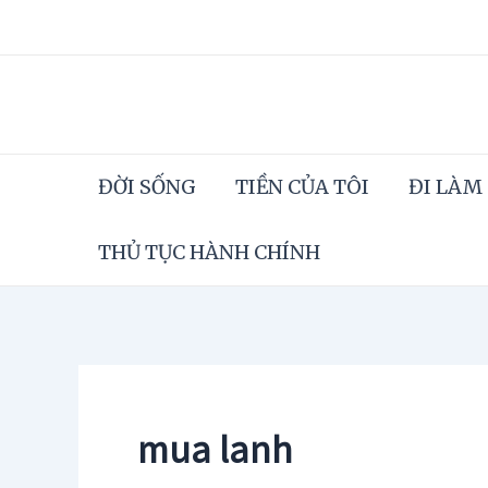
Skip
to
content
ĐỜI SỐNG
TIỀN CỦA TÔI
ĐI LÀM
THỦ TỤC HÀNH CHÍNH
mua lanh