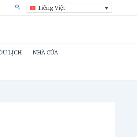
Search
Tiếng Việt
DU LỊCH
NHÀ CỬA