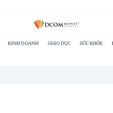
KINH DOANH
GIÁO DỤC
SỨC KHỎE