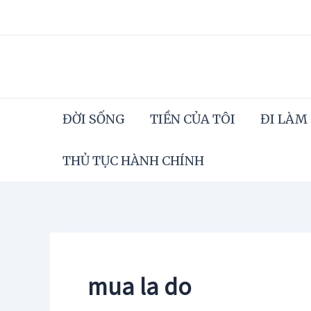
Skip
to
content
ĐỜI SỐNG
TIỀN CỦA TÔI
ĐI LÀM
THỦ TỤC HÀNH CHÍNH
mua la do