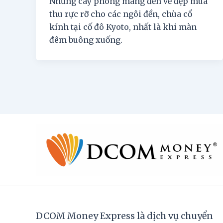
Những cây phong mang đến vẻ đẹp mùa
thu rực rỡ cho các ngôi đền, chùa cổ
kính tại cố đô Kyoto, nhất là khi màn
đêm buông xuống.
DCOM Money Express là dịch vụ chuyển