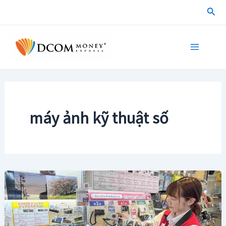
Skip
Sea
to
content
Main
Menu
máy ảnh kỹ thuật số