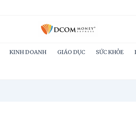
KINH DOANH
GIÁO DỤC
SỨC KHỎE