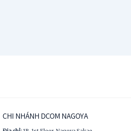
CHI NHÁNH DCOM NAGOYA
Địa chỉ:
1B, 1st Floor, Nagoya Sakae