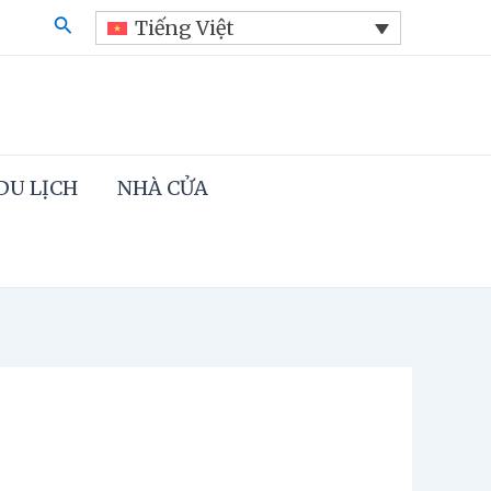
Search
Tiếng Việt
DU LỊCH
NHÀ CỬA