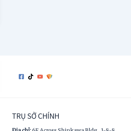
TRỤ SỞ CHÍNH
Địa chỉ:
6F Across Shinkawa Bldg., 1-8-8