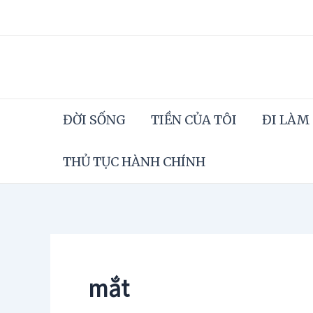
Skip
to
content
ĐỜI SỐNG
TIỀN CỦA TÔI
ĐI LÀM
THỦ TỤC HÀNH CHÍNH
mắt