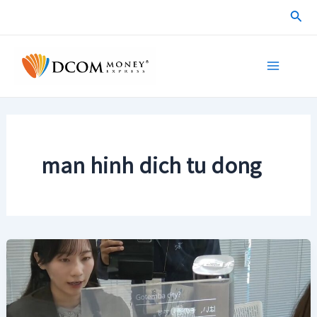
Skip
Sea
to
content
Main
Menu
man hinh dich tu dong