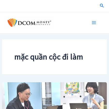
Skip
Sea
to
content
Main
Menu
mặc quần cộc đi làm