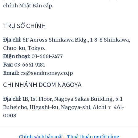
chính Nhật Bản cấp.
TRỤ SỞ CHÍNH
Địa chỉ:
6F Across Shinkawa Bldg., 1-8-8 Shinkawa,
Chuo-ku, Tokyo.
Điện thoại:
03-6661-2477
Fax:
03-6661-9181
Email:
cs@sendmoney.co.jp
CHI NHÁNH DCOM NAGOYA
Địa chỉ:
1B, 1st Floor, Nagoya Sakae Building, 5-1
Buheicho, Higashi-ku, Nagoya-shi, Aichi 〒 461-
0008
Chính sách bảo mật
|
Thoả thuận người dùng