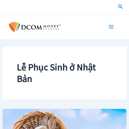
Skip
Sea
to
content
Main
Menu
Lễ Phục Sinh ở Nhật
Bản