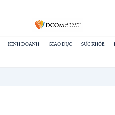
KINH DOANH
GIÁO DỤC
SỨC KHỎE