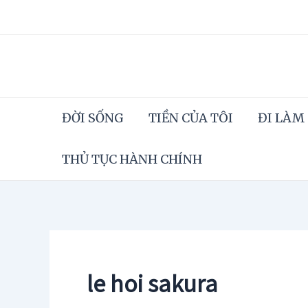
Skip
to
content
ĐỜI SỐNG
TIỀN CỦA TÔI
ĐI LÀM
THỦ TỤC HÀNH CHÍNH
le hoi sakura