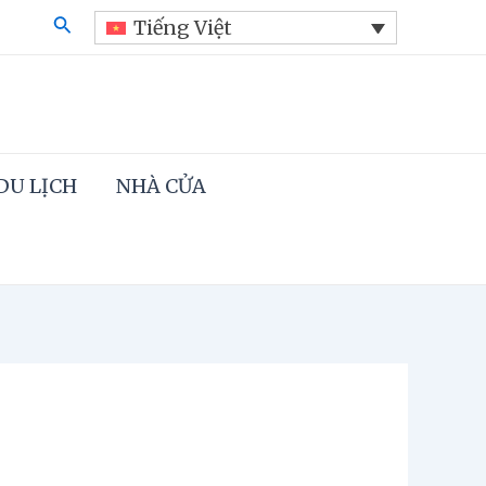
Search
Tiếng Việt
DU LỊCH
NHÀ CỬA