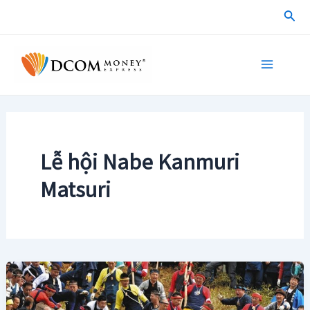
Skip
Sea
to
content
Main
Menu
Lễ hội Nabe Kanmuri
Matsuri